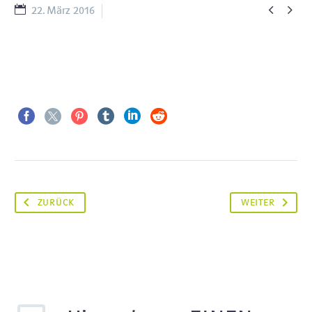


22. März 2016
Raven (Demo)
ZURÜCK
WEITER