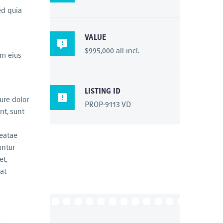
ed quia
VALUE

$995,000 all incl.
am eius
r
LISTING ID

ure dolor
PROP-9113 VD
nt, sunt
beatae
untur
et,
at