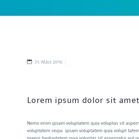
31. März 2016
Splash Light-02 (Demo)
Lorem ipsum dolor sit ame
Nemo enim ipsam voluptatem quia voluptas sit asperna
voluptatem sequi ipsam voluptatem quia volupt tatem q
magni tivoluptatem quia voluptas sit aspernatur aut od