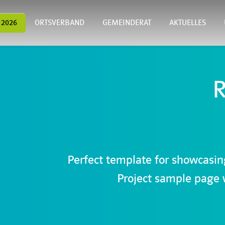
 2026
ORTSVERBAND
GEMEINDERAT
AKTUELLES
R
Perfect template for showcasing
Project sample page wi