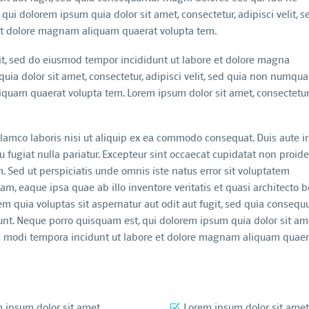
ui dolorem ipsum quia dolor sit amet, consectetur, adipisci velit, s
t dolore magnam aliquam quaerat volupta tem.
lit, sed do eiusmod tempor incididunt ut labore et dolore magna
uia dolor sit amet, consectetur, adipisci velit, sed quia non numqu
quam quaerat volupta tem. Lorem ipsum dolor sit amet, consectetu
lamco laboris nisi ut aliquip ex ea commodo consequat. Duis aute ir
eu fugiat nulla pariatur. Excepteur sint occaecat cupidatat non proide
m. Sed ut perspiciatis unde omnis iste natus error sit voluptatem
 eaque ipsa quae ab illo inventore veritatis et quasi architecto 
m quia voluptas sit aspernatur aut odit aut fugit, sed quia consequ
nt. Neque porro quisquam est, qui dolorem ipsum quia dolor sit am
us modi tempora incidunt ut labore et dolore magnam aliquam quaer
 ipsum dolor sit amet
Lorem ipsum dolor sit amet