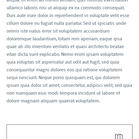
aliqua. Ut enim ad minim veniam, quis nostrud exercitation
ullamco laboris nisi ut aliquip ex ea commodo consequat.
Duis aute irure dolor in reprehenderit in voluptate velit esse
cillum dolore eu fugiat nulla pariatur. Sed ut spiciatis unde
omnis iste natus error sit voluptatem accusantium
doloremque laudantium, totam rem aperiam, eaque ipsa
quae ab illo inventore veritatis et quasi architecto beatae
vitae dicta sunt explicabo. Nemo enim ipsam voluptatem
quia voluptas sit aspernatur aut odit aut fugit, sed quia
consequuntur magni dolores eos qui ratione voluptatem
sequi nesciunt. Neque porro quisquam est, qui dolorem
ipsum quia dolor sit amet, consectetur, adipisci velit, sed quia
non numquam eius modi tempora incidunt ut labore et
dolore magnam aliquam quaerat voluptatem.

