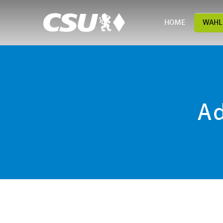
HOME
WAHL
Ad