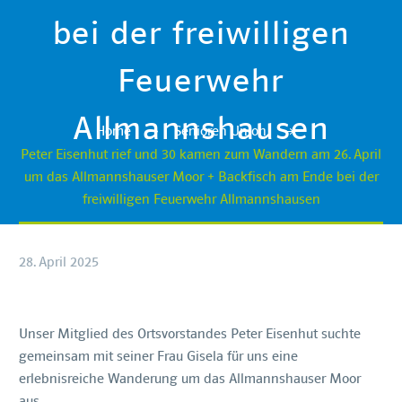
bei der freiwilligen
Feuerwehr
Allmannshausen
Home
Senioren Union
Peter Eisenhut rief und 30 kamen zum Wandern am 26. April
um das Allmannshauser Moor + Backfisch am Ende bei der
freiwilligen Feuerwehr Allmannshausen
28. April 2025
Unser Mitglied des Ortsvorstandes Peter Eisenhut suchte
gemeinsam mit seiner Frau Gisela für uns eine
erlebnisreiche Wanderung um das Allmannshauser Moor
aus.