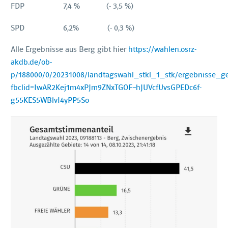
FDP 7,4 % (- 3,5 %)
SPD 6,2% (- 0,3 %)
Alle Ergebnisse aus Berg gibt hier
https://wahlen.osrz-
akdb.de/ob-
p/188000/0/20231008/landtagswahl_stkl_1_stk/ergebnisse_g
fbclid=IwAR2Kej1m4xPJm9ZNxTGOF–hJUVcfUvsGPEDc6f-
g55KES5WBlvI4yPP5So