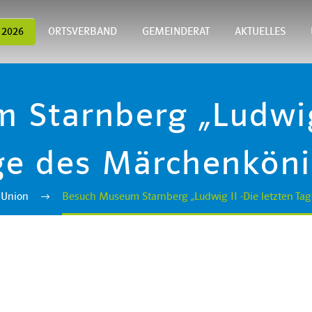
 2026
ORTSVERBAND
GEMEINDERAT
AKTUELLES
Starnberg „Ludwig 
ge des Märchenköni
 Union
Besuch Museum Starnberg „Ludwig II -Die letzten Ta