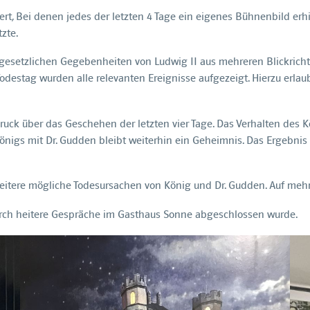
ert, Bei denen jedes der letzten 4 Tage ein eigenes Bühnenbild er
tzte.
 gesetzlichen Gegebenheiten von Ludwig II aus mehreren Blickricht
destag wurden alle relevanten Ereignisse aufgezeigt. Hierzu erlau
uck über das Geschehen der letzten vier Tage. Das Verhalten des 
önigs mit Dr. Gudden bleibt weiterhin ein Geheimnis. Das Ergebnis
 weitere mögliche Todesursachen von König und Dr. Gudden. Auf meh
urch heitere Gespräche im Gasthaus Sonne abgeschlossen wurde.