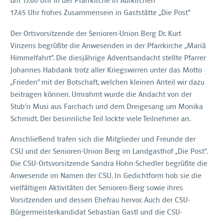
um 17.00 Uhr in der Pfarrkirche in Aufkirchen
17.45 Uhr frohes Zusammensein in Gaststätte „Die Post“
Der Ortsvorsitzende der Senioren-Union Berg Dr. Kurt
Vinzens begrüßte die Anwesenden in der Pfarrkirche „Mariä
Himmelfahrt“. Die diesjährige Adventsandacht stellte Pfarrer
Johannes Habdank trotz aller Kriegswirren unter das Motto
„Frieden“ mit der Botschaft, welchen kleinen Anteil wir dazu
beitragen können. Umrahmt wurde die Andacht von der
Stub’n Musi aus Farchach und dem Dreigesang um Monika
Schmidt. Der besinnliche Teil lockte viele Teilnehmer an.
Anschließend trafen sich die Mitglieder und Freunde der
CSU und der Senioren-Union Berg im Landgasthof „Die Post“.
Die CSU-Ortsvorsitzende Sandra Hohn-Schedler begrüßte die
Anwesende im Namen der CSU. In Gedichtform hob sie die
vielfältigen Aktivitäten der Senioren-Berg sowie ihres
Vorsitzenden und dessen Ehefrau hervor. Auch der CSU-
Bürgermeisterkandidat Sebastian Gastl und die CSU-