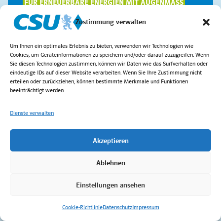
FÜR ERNEUERBARE ENERGIEN MIT AUGENMASS
Schutz unserer landwirtschaftlichen Nutz- &
Zustimmung verwalten
Naturflächen.
Keine zusätzliche Versiegelung durch Freiflächen-
Um Ihnen ein optimales Erlebnis zu bieten, verwenden wir Technologien wie
Cookies, um Geräteinformationen zu speichern und/oder darauf zuzugreifen. Wenn
PV.
Sie diesen Technologien zustimmen, können wir Daten wie das Surfverhalten oder
eindeutige IDs auf dieser Website verarbeiten. Wenn Sie Ihre Zustimmung nicht
PV-Anlagen auf Dächern aller
erteilen oder zurückziehen, können bestimmte Merkmale und Funktionen
gemeindlichen Liegschaften.
beeinträchtigt werden.
Kommunale Energieplanung mit fachlicher
Dienste verwalten
Expertise – nicht auf Basis ideologisch geprägter
Meinungen
Akzeptieren
Bestehende Windräder und PV-Anlagen durch
neue Technologien effizienter nutzen.
Ablehnen
Einstellungen ansehen
Cookie-Richtlinie
Datenschutz
Impressum